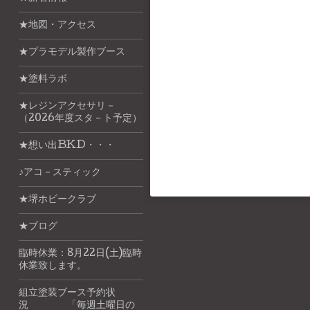
★地図・アクセス
★プラモデル製作ブース
★塗料ラボ
★レジンアクセサリ－
（2026年度スタ－ト予定）
★想い出BKD・・・
♪アコ－スティック
★堺ホビークラブ
★ブログ
臨時休業：8月22日(土)臨時
休業致します。
組立塗装ブース予約状
況 「毎週土曜日の