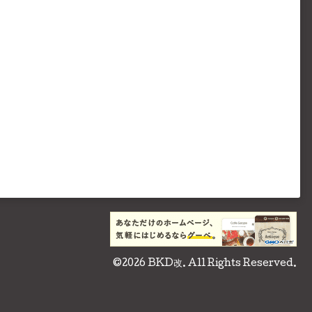
©2026
BKD改
. All Rights Reserved.