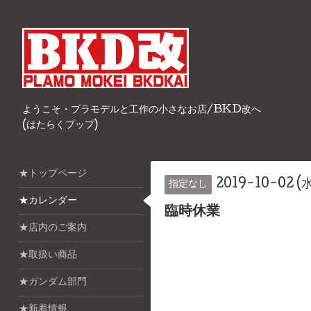
ようこそ・プラモデルと工作の小さなお店/BKD改へ
(はたらくプップ)
★トップページ
2019-10-02 (水
指定なし
★カレンダー
臨時休業
★店内のご案内
★取扱い商品
★ガンダム部門
★新着情報