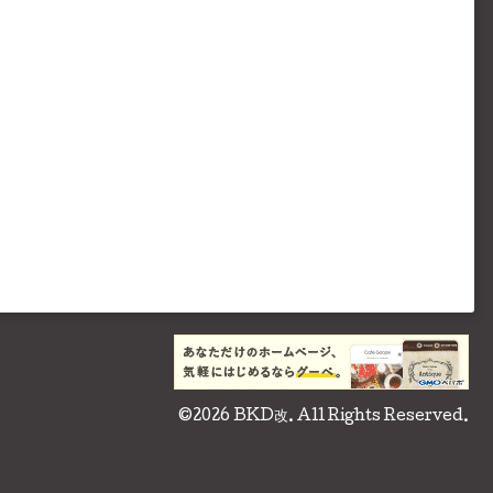
©2026
BKD改
. All Rights Reserved.