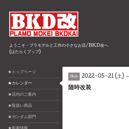
ようこそ・プラモデルと工作の小さなお店/BKD改へ
(はたらくプップ)
★トップページ
2022-05-21 (土) 
休み
★カレンダー
随時改装
★店内のご案内
★取扱い商品
★ガンダム部門
★新着情報