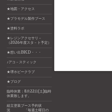
★地図・アクセス
★プラモデル製作ブース
★塗料ラボ
★レジンアクセサリ－
（2026年度スタ－ト予定）
★想い出BKD・・・
♪アコ－スティック
★堺ホビークラブ
★ブログ
臨時休業：8月22日(土)臨時
休業致します。
組立塗装ブース予約状
況 「毎週土曜日の