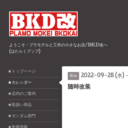
ようこそ・プラモデルと工作の小さなお店/BKD改へ
(はたらくプップ)
★トップページ
2022-09-28 (水) 
休み
★カレンダー
随時改装
★店内のご案内
★取扱い商品
★ガンダム部門
★新着情報