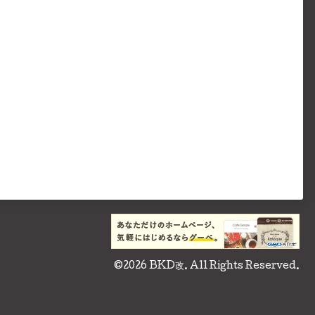
©2026
BKD改
. All Rights Reserved.