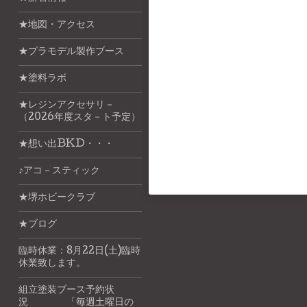
★地図・アクセス
★プラモデル製作ブース
★塗料ラボ
★レジンアクセサリ－
（2026年度スタ－ト予定）
★想い出BKD・・・
♪アコ－スティック
★堺ホビークラブ
★ブログ
臨時休業：8月22日(土)臨時
休業致します。
組立塗装ブース予約状
況 「毎週土曜日の