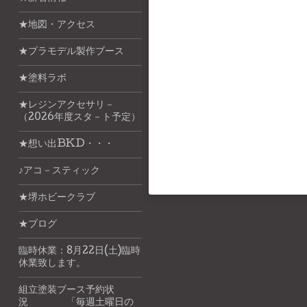
★地図・アクセス
★プラモデル製作ブース
★塗料ラボ
★レジンアクセサリ－
（2026年度スタ－ト予定）
★想い出BKD・・・
♪アコ－スティック
★堺ホビークラブ
★ブログ
臨時休業：8月22日(土)臨時
休業致します。
組立塗装ブース予約状
況 「毎週土曜日の