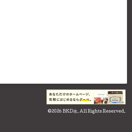
©2026
BKD改
. All Rights Reserved.