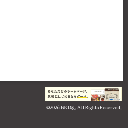
©2026
BKD改
. All Rights Reserved.