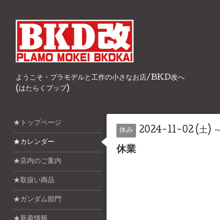
ようこそ・プラモデルと工作の小さなお店/BKD改へ
(はたらくプップ)
★トップページ
2024-11-02 (土) 
休み
★カレンダー
休業
★店内のご案内
★取扱い商品
★ガンダム部門
★新着情報