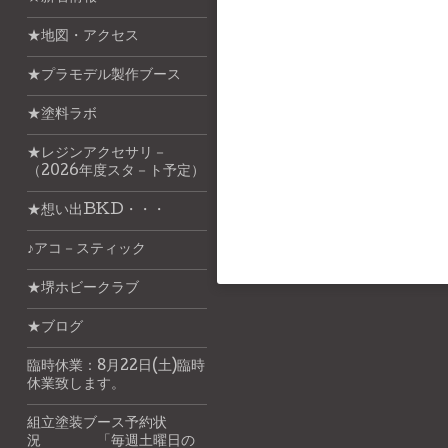
★地図・アクセス
★プラモデル製作ブース
★塗料ラボ
★レジンアクセサリ－
（2026年度スタ－ト予定）
★想い出BKD・・・
♪アコ－スティック
★堺ホビークラブ
★ブログ
臨時休業：8月22日(土)臨時
休業致します。
組立塗装ブース予約状
況 「毎週土曜日の