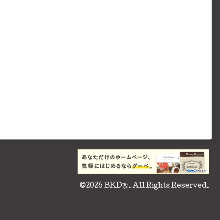
©2026
BKD改
. All Rights Reserved.