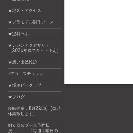
★地図・アクセス
★プラモデル製作ブース
★塗料ラボ
★レジンアクセサリ－
（2026年度スタ－ト予定）
★想い出BKD・・・
♪アコ－スティック
★堺ホビークラブ
★ブログ
臨時休業：8月22日(土)臨時
休業致します。
組立塗装ブース予約状
況 「毎週土曜日の