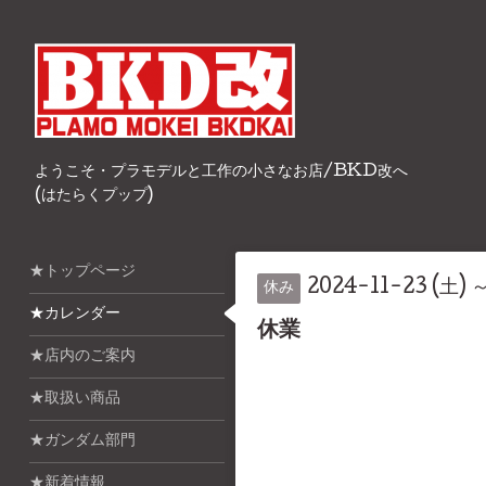
ようこそ・プラモデルと工作の小さなお店/BKD改へ
(はたらくプップ)
★トップページ
2024-11-23 (土) 
休み
★カレンダー
休業
★店内のご案内
★取扱い商品
★ガンダム部門
★新着情報