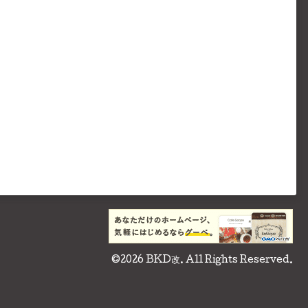
©2026
BKD改
. All Rights Reserved.