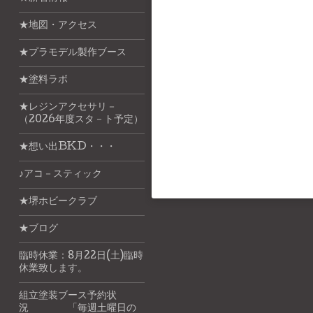
★地図・アクセス
★プラモデル製作ブース
★塗料ラボ
★レジンアクセサリ－
（2026年度スタ－ト予定）
★想い出BKD・・・
♪アコ－スティック
★堺ホビークラブ
★ブログ
臨時休業：8月22日(土)臨時
休業致します。
組立塗装ブース予約状
況 「毎週土曜日の