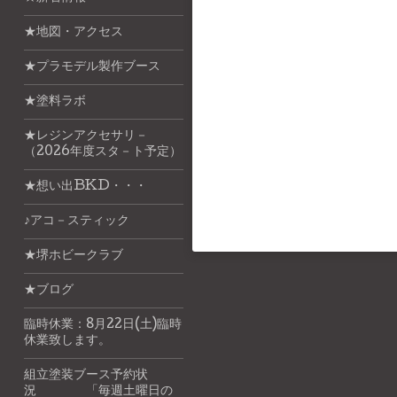
★地図・アクセス
★プラモデル製作ブース
★塗料ラボ
★レジンアクセサリ－
（2026年度スタ－ト予定）
★想い出BKD・・・
♪アコ－スティック
★堺ホビークラブ
★ブログ
臨時休業：8月22日(土)臨時
休業致します。
組立塗装ブース予約状
況 「毎週土曜日の