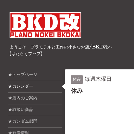
ようこそ・プラモデルと工作の小さなお店/BKD改へ
(はたらくプップ)
★トップページ
毎週木曜日
休み
★カレンダー
休み
★店内のご案内
★取扱い商品
★ガンダム部門
★新着情報