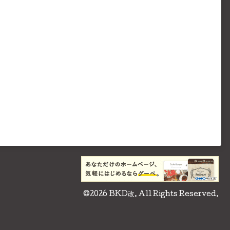
©2026
BKD改
. All Rights Reserved.