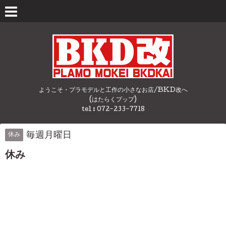
ようこそ・プラモデルと工作の小さなお店/BKD改へ
(はたらくプップ)
tel : 072-233-7718
毎週月曜日
休み
休み