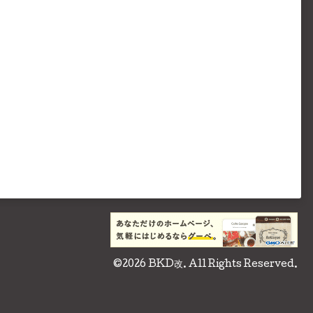
©2026
BKD改
. All Rights Reserved.