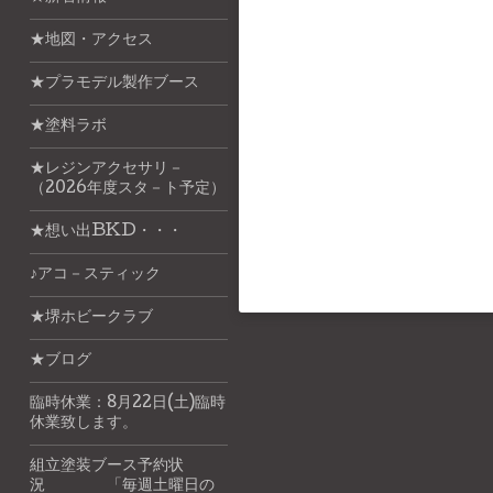
★地図・アクセス
★プラモデル製作ブース
★塗料ラボ
★レジンアクセサリ－
（2026年度スタ－ト予定）
★想い出BKD・・・
♪アコ－スティック
★堺ホビークラブ
★ブログ
臨時休業：8月22日(土)臨時
休業致します。
組立塗装ブース予約状
況 「毎週土曜日の