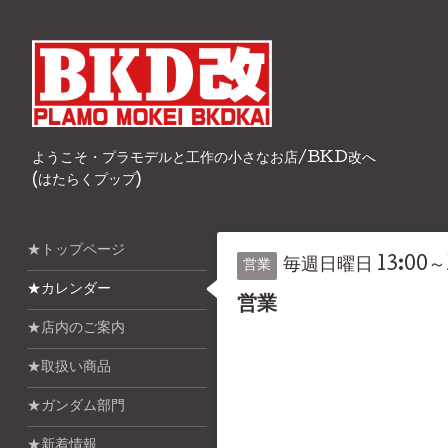
ようこそ・プラモデルと工作の小さなお店/BKD改へ
(はたらくプップ)
★トップページ
毎週日曜日 13:00～1
営業
★カレンダー
営業
★店内のご案内
★取扱い商品
★ガンダム部門
★新着情報