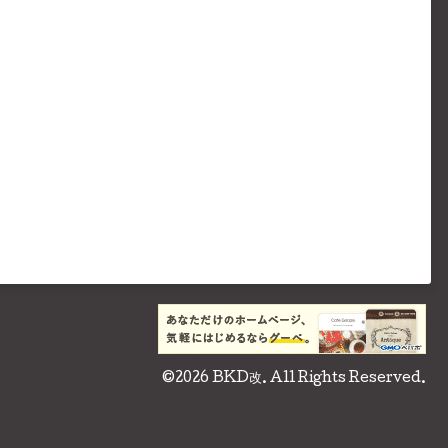
©2026
BKD改
. All Rights Reserved.