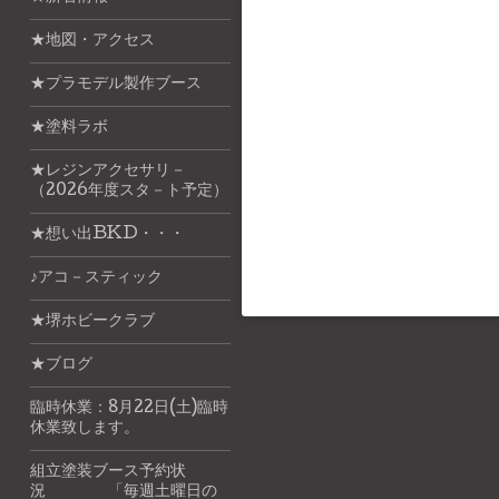
★地図・アクセス
★プラモデル製作ブース
★塗料ラボ
★レジンアクセサリ－
（2026年度スタ－ト予定）
★想い出BKD・・・
♪アコ－スティック
★堺ホビークラブ
★ブログ
臨時休業：8月22日(土)臨時
休業致します。
組立塗装ブース予約状
況 「毎週土曜日の