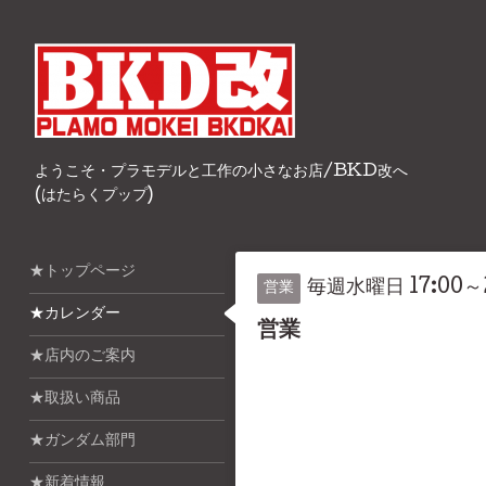
ようこそ・プラモデルと工作の小さなお店/BKD改へ
(はたらくプップ)
★トップページ
毎週水曜日 17:00～2
営業
★カレンダー
営業
★店内のご案内
★取扱い商品
★ガンダム部門
★新着情報